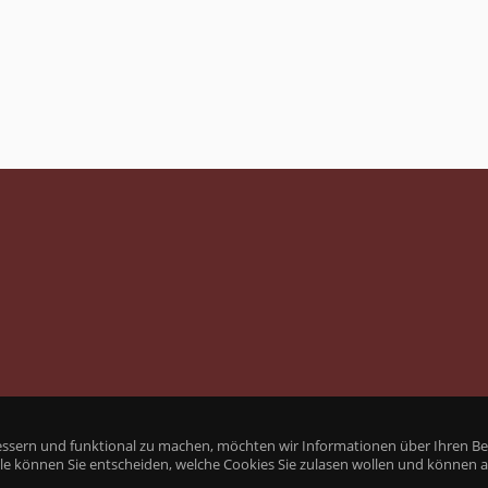
essern und funktional zu machen, möchten wir Informationen über Ihren Be
lle können Sie entscheiden, welche Cookies Sie zulasen wollen und können 