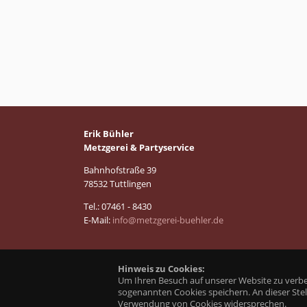
Erik Bühler
Metzgerei & Partyservice
Bahnhofstraße 39
78532 Tuttlingen
Tel.: 07461 - 8430
E-Mail:
info@metzgerei-buehler.de
Hinweis zu Cookies:
Um Ihren Besuch auf unserer Website zu verb
sogenannten Cookies speichern. An dieser Ste
Verwendung von Cookies widersprechen.