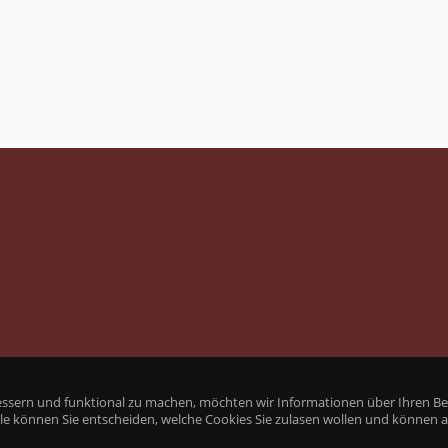
essern und funktional zu machen, möchten wir Informationen über Ihren Be
lle können Sie entscheiden, welche Cookies Sie zulasen wollen und können 