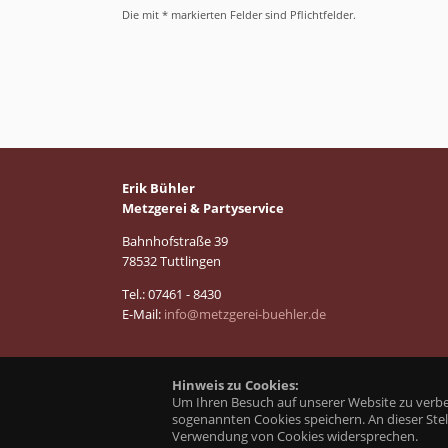
Die mit * markierten Felder sind Pflichtfelder.
Erik Bühler
Metzgerei & Partyservice
Bahnhofstraße 39
78532 Tuttlingen
Tel.: 07461 - 8430
E-Mail:
info@metzgerei-buehler.de
Hinweis zu Cookies:
Um Ihren Besuch auf unserer Website zu verb
sogenannten Cookies speichern. An dieser Ste
Verwendung von Cookies widersprechen.